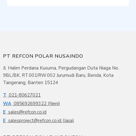
PT REFCON POLAR NUSAINDO
Jl. Halim Perdana Kusuma, Pergudangan Duta Niaga No.
9BL/BK, RT.001/RW.002 Jurumudi Baru, Benda, Kota
Tangerang, Banten 15124
T
021-80627021
WA
085692699322 (Neni)
E
sales@refcon.co.id
E
salesproject@refcon.co.id (Jasa)