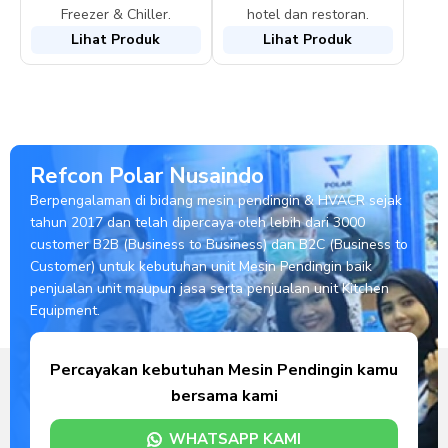
Freezer & Chiller.
hotel dan restoran.
Lihat Produk
Lihat Produk
Refcon Polar Nusaindo
Berpengalaman di bidang mesin pendingin & HVACR sejak
tahun 2017 dan telah dipercaya oleh lebih dari 3000
customer B2B (Business to Business) dan B2C (Business to
Customer) untuk kebutuhan unit Mesin Pendingin baik
penjualan unit maupun jasa serta penjualan unit Kitchen
Equipment.
Percayakan kebutuhan Mesin Pendingin kamu
bersama kami
WHATSAPP KAMI