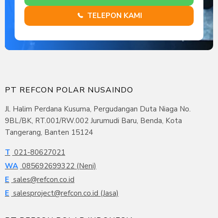
TELEPON KAMI
PT REFCON POLAR NUSAINDO
Jl. Halim Perdana Kusuma, Pergudangan Duta Niaga No.
9BL/BK, RT.001/RW.002 Jurumudi Baru, Benda, Kota
Tangerang, Banten 15124
T
021-80627021
WA
085692699322 (Neni)
E
sales@refcon.co.id
E
salesproject@refcon.co.id (Jasa)