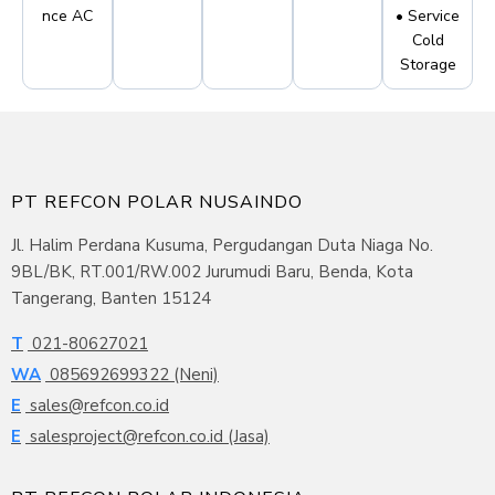
nce AC
• Service
Cold
Storage
PT REFCON POLAR NUSAINDO
Jl. Halim Perdana Kusuma, Pergudangan Duta Niaga No.
9BL/BK, RT.001/RW.002 Jurumudi Baru, Benda, Kota
Tangerang, Banten 15124
T
021-80627021
WA
085692699322 (Neni)
E
sales@refcon.co.id
E
salesproject@refcon.co.id (Jasa)