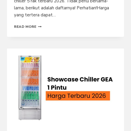
chiller 5 rak terbaru 2026. Tidak perlu berlama-
lama, berikut adalah daftarnya! Perhatian!Harga
yang tertera dapat…
HARGA
READ MORE
SHOWCASE
CHILLER
5
RAK
TERBARU
2026