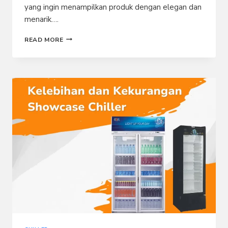
yang ingin menampilkan produk dengan elegan dan
menarik….
3
READ MORE
TIPE
CHILLER
STARCOOL
UNTUK
BISNIS
ANDA