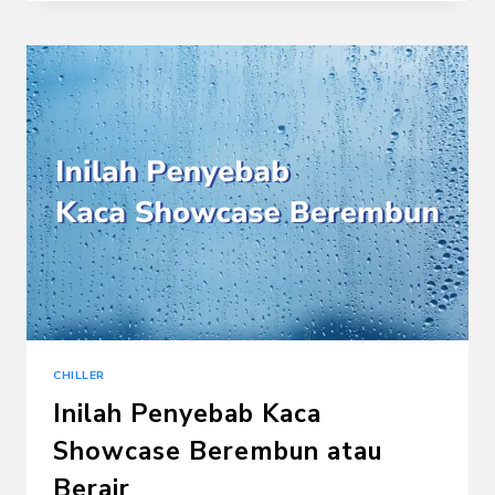
SHOWCASE
CHILLER
–
KULKAS
PENDINGIN
MINUMAN
CHILLER
Inilah Penyebab Kaca
Showcase Berembun atau
Berair