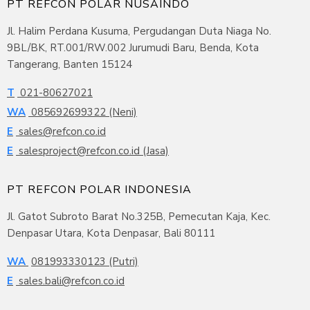
PT REFCON POLAR NUSAINDO
Jl. Halim Perdana Kusuma, Pergudangan Duta Niaga No.
9BL/BK, RT.001/RW.002 Jurumudi Baru, Benda, Kota
Tangerang, Banten 15124
T
021-80627021
WA
085692699322 (Neni)
E
sales@refcon.co.id
E
salesproject@refcon.co.id (Jasa)
PT REFCON POLAR INDONESIA
Jl. Gatot Subroto Barat No.325B, Pemecutan Kaja, Kec.
Denpasar Utara, Kota Denpasar, Bali 80111
WA
081993330123 (Putri)
E
sales.bali@refcon.co.id