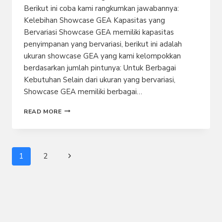
Berikut ini coba kami rangkumkan jawabannya:
Kelebihan Showcase GEA Kapasitas yang
Bervariasi Showcase GEA memiliki kapasitas
penyimpanan yang bervariasi, berikut ini adalah
ukuran showcase GEA yang kami kelompokkan
berdasarkan jumlah pintunya: Untuk Berbagai
Kebutuhan Selain dari ukuran yang bervariasi,
Showcase GEA memiliki berbagai…
KELEBIHAN
READ MORE
DAN
KEKURANGAN
SHOWCASE
GEA
Page
Next
1
2
navigation
Page