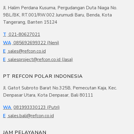
Jl. Halim Perdana Kusuma, Pergudangan Duta Niaga No.
9BL/BK, RT.001/RW.002 Jurumudi Baru, Benda, Kota
Tangerang, Banten 15124
T
021-80627021
WA
085692699322 (Neni)
E
sales@refcon.co.id
E
salesproject@refcon.co.id (Jasa)
PT REFCON POLAR INDONESIA
Jl. Gatot Subroto Barat No.325B, Pemecutan Kaja, Kec.
Denpasar Utara, Kota Denpasar, Bali 80111
WA
081993330123 (Putri)
E
sales.bali@refcon.co.id
JAM PELAYANAN