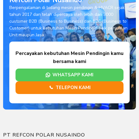
Refcon Polar Nusaindo
Berpengalaman di bidang mesin pendingin & HVACR sejak
tahun 2017 dan telah dipercaya oleh lebih dari 3000
customer B2B (Business to Business) dan B2C (Business to
Customer) untuk kebutuhan Mesin Pendingin baik penjualan
Unit maupun Jasa.
Percayakan kebutuhan Mesin Pendingin kamu
bersama kami
WHATSAPP KAMI
TELEPON KAMI
PT REFCON POLAR NUSAINDO