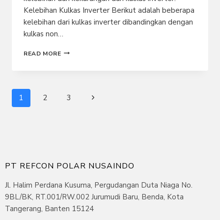
Kelebihan Kulkas Inverter Berikut adalah beberapa
kelebihan dari kulkas inverter dibandingkan dengan
kulkas non…
KELEBIHAN
READ MORE
DAN
KEKURANGAN
KULKAS
INVERTER
Page
Next
1
2
3
navigation
Page
PT REFCON POLAR NUSAINDO
Jl. Halim Perdana Kusuma, Pergudangan Duta Niaga No.
9BL/BK, RT.001/RW.002 Jurumudi Baru, Benda, Kota
Tangerang, Banten 15124