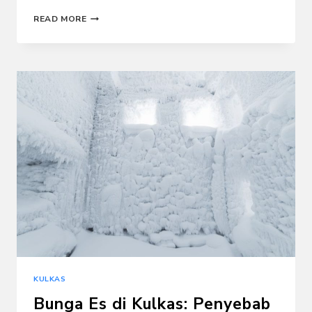
SISTEM
READ MORE
KERJA
KULKAS:
KOMPONEN
DAN
CARA
KULKAS
MENDINGINKAN
KULKAS
Bunga Es di Kulkas: Penyebab