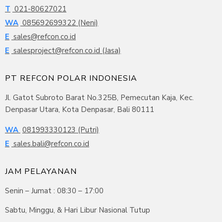
T
021-80627021
WA
085692699322 (Neni)
E
sales@refcon.co.id
E
salesproject@refcon.co.id (Jasa)
PT REFCON POLAR INDONESIA
Jl. Gatot Subroto Barat No.325B, Pemecutan Kaja, Kec.
Denpasar Utara, Kota Denpasar, Bali 80111
WA
081993330123 (Putri)
E
sales.bali@refcon.co.id
JAM PELAYANAN
Senin – Jumat : 08:30 – 17:00
Sabtu, Minggu, & Hari Libur Nasional Tutup