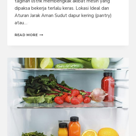
tagihan listrik membengkak akibat mesin yang
dipaksa bekerja terlalu keras. Lokasi Ideal dan
Aturan Jarak Aman Sudut dapur kering (pantry)
atau…
TEMPAT
READ MORE
TERBAIK
UNTUK
MENARUH
KULKAS
DI
RUMAH