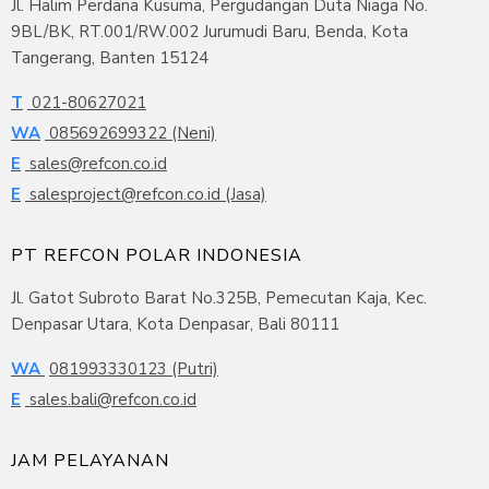
Jl. Halim Perdana Kusuma, Pergudangan Duta Niaga No.
9BL/BK, RT.001/RW.002 Jurumudi Baru, Benda, Kota
Tangerang, Banten 15124
T
021-80627021
WA
085692699322 (Neni)
E
sales@refcon.co.id
E
salesproject@refcon.co.id (Jasa)
PT REFCON POLAR INDONESIA
Jl. Gatot Subroto Barat No.325B, Pemecutan Kaja, Kec.
Denpasar Utara, Kota Denpasar, Bali 80111
WA
081993330123 (Putri)
E
sales.bali@refcon.co.id
JAM PELAYANAN