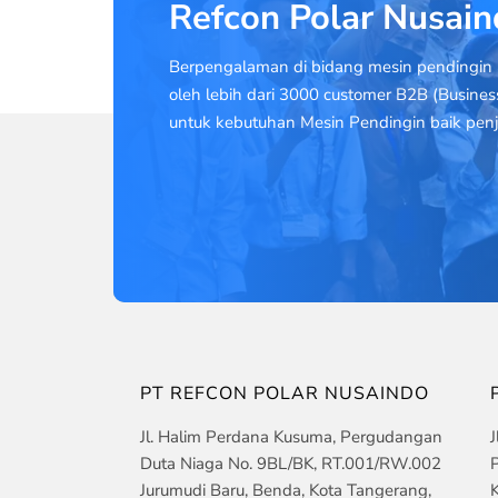
Refcon Polar Nusai
Berpengalaman di bidang mesin pendingin 
oleh lebih dari 3000 customer B2B (Busines
untuk kebutuhan Mesin Pendingin baik penj
PT REFCON POLAR NUSAINDO
Jl. Halim Perdana Kusuma, Pergudangan
J
Duta Niaga No. 9BL/BK, RT.001/RW.002
P
Jurumudi Baru, Benda, Kota Tangerang,
K