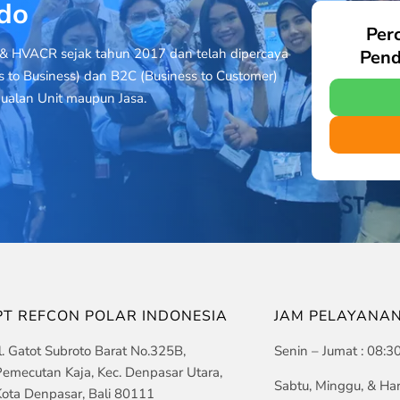
ndo
Per
& HVACR sejak tahun 2017 dan telah dipercaya
Pend
s to Business) dan B2C (Business to Customer)
ualan Unit maupun Jasa.
PT REFCON POLAR INDONESIA
JAM PELAYANA
l. Gatot Subroto Barat No.325B,
Senin – Jumat : 08:3
emecutan Kaja, Kec. Denpasar Utara,
Sabtu, Minggu, & Har
ota Denpasar, Bali 80111