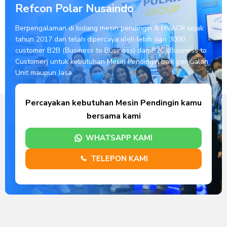
Refcon Polar Nusaindo
Berpengalaman di bidang mesin pendingin & HVACR sejak
tahun 2017 dan telah dipercaya oleh lebih dari 3000
customer B2B (Business to Business) dan B2C (Business to
Customer) untuk kebutuhan Mesin Pendingin baik penjualan
Unit maupun Jasa.
Percayakan kebutuhan Mesin Pendingin kamu
bersama kami
WHATSAPP KAMI
TELEPON KAMI