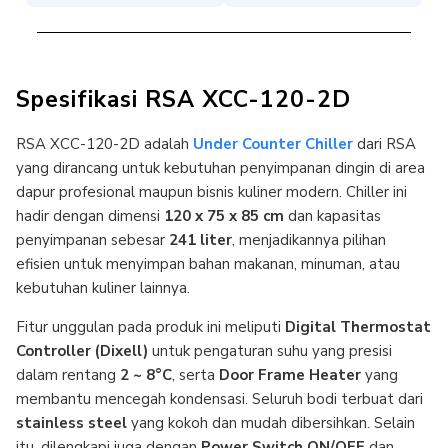
Spesifikasi RSA XCC-120-2D
RSA XCC-120-2D adalah
Under Counter Chiller
dari RSA
yang dirancang untuk kebutuhan penyimpanan dingin di area
dapur profesional maupun bisnis kuliner modern. Chiller ini
hadir dengan dimensi
120 x 75 x 85 cm
dan kapasitas
penyimpanan sebesar
241 liter
, menjadikannya pilihan
efisien untuk menyimpan bahan makanan, minuman, atau
kebutuhan kuliner lainnya.
Fitur unggulan pada produk ini meliputi
Digital Thermostat
Controller (Dixell)
untuk pengaturan suhu yang presisi
dalam rentang
2 ~ 8°C
, serta
Door Frame Heater
yang
membantu mencegah kondensasi. Seluruh bodi terbuat dari
stainless steel
yang kokoh dan mudah dibersihkan. Selain
itu, dilengkapi juga dengan
Power Switch ON/OFF
dan