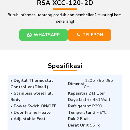
RSA XCC-120-2D
Butuh informasi tentang produk dan pembelian? Hubungi kami
sekarang!
WHATSAPP
TELEPON
Spesifikasi
• Digital Thermostat
120 x 75 x 85 x
Dimensi
Controller (Dixell)
Cm
• Stainless Steel Full
Kapasitas
241 Liter
Body
Daya Listrik
450 Watt
• Power Swich ON/OFF
Refrigerant
R290
• Door Frame Heater
Temperatur
2 ~ 8°C
• Adjustable Feet
Rak
2 Buah
Berat Unit
95 Kg