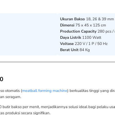
Ukuran Bakso
18, 26 & 39 mm
Dimensi
75 x 45 x 125 cm
Production Capacity
280 pcs /
Daya Listrik
1100 Watt
Voltase
220 V / 1 P / 50 Hz
Berat Unit
84 Kg
80
o otomatis (
meatball forming machine
) berkualitas tinggi yang 
dan seragam.
utir bakso per menit, menjadikannya solusi ideal bagi pelaku usa
 produksi secara signifikan.