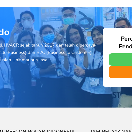
ndo
Per
& HVACR sejak tahun 2017 dan telah dipercaya
Pend
s to Business) dan B2C (Business to Customer)
ualan Unit maupun Jasa.
PT REFCON POLAR INDONESIA
JAM PELAYANA