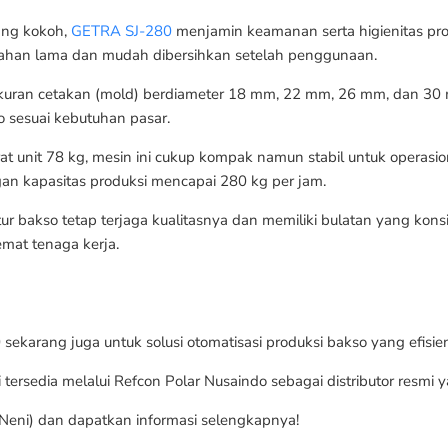
yang kokoh,
GETRA SJ-280
menjamin keamanan serta higienitas pr
it tahan lama dan mudah dibersihkan setelah penggunaan.
 ukuran cetakan (mold) berdiameter 18 mm, 22 mm, 26 mm, dan 30 m
sesuai kebutuhan pasar.
t unit 78 kg, mesin ini cukup kompak namun stabil untuk operasio
an kapasitas produksi mencapai 280 kg per jam.
ur bakso tetap terjaga kualitasnya dan memiliki bulatan yang kons
hemat tenaga kerja.
karang juga untuk solusi otomatisasi produksi bakso yang efisien,
i tersedia melalui Refcon Polar Nusaindo sebagai distributor resmi
Neni) dan dapatkan informasi selengkapnya!