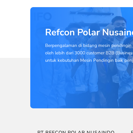
Refcon Polar Nusai
Berpengalaman di bidang mesin pendingin 
oleh lebih dari 3000 customer B2B (Busines
untuk kebutuhan Mesin Pendingin baik penj
PT REFCON POLAR NUSAINDO