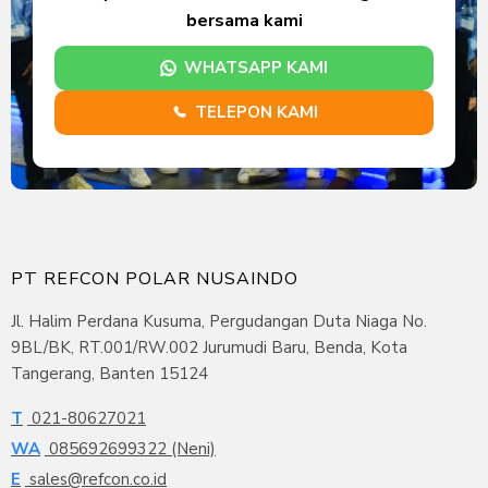
bersama kami
WHATSAPP KAMI
TELEPON KAMI
PT REFCON POLAR NUSAINDO
Jl. Halim Perdana Kusuma, Pergudangan Duta Niaga No.
9BL/BK, RT.001/RW.002 Jurumudi Baru, Benda, Kota
Tangerang, Banten 15124
T
021-80627021
WA
085692699322 (Neni)
E
sales@refcon.co.id