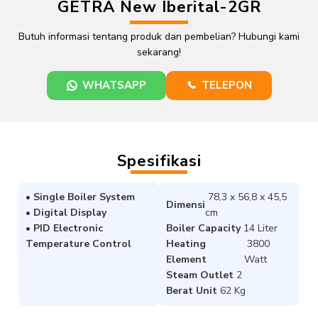
GETRA New Iberital-2GR
Butuh informasi tentang produk dan pembelian? Hubungi kami
sekarang!
WHATSAPP
TELEPON
Spesifikasi
• Single Boiler System
78,3 x 56,8 x 45,5
Dimensi
• Digital Display
cm
• PID Electronic
Boiler Capacity
14 Liter
Temperature Control
Heating
3800
Element
Watt
Steam Outlet
2
Berat Unit
62 Kg