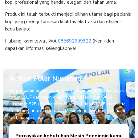
kopi profesional yang handal, elegan, dan tahan lama.
Produk ini telah terbukti menjadi pilihan utama bagi pebisnis
kopi yang mengutamakan kualitas ekstraksi dan efisiensi
kerja barista.
Hubungi kami lewat WA
085692699322
(Neni) dan
dapatkan informasi selengkapnya!
Refcon Polar Nusaindo
Berpengalaman di bidang mesin pendingin & HVACR sejak
tahun 2017 dan telah dipercaya oleh lebih dari 3000
customer B2B (Business to Business) dan B2C (Business to
Customer) untuk kebutuhan Mesin Pendingin baik penjualan
Unit maupun Jasa.
Percayakan kebutuhan Mesin Pendingin kamu