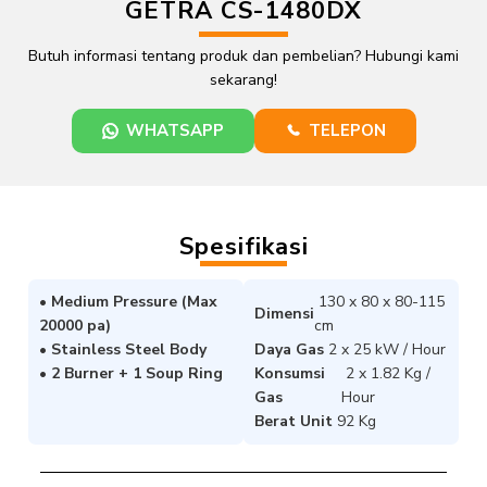
GETRA CS-1480DX​
Butuh informasi tentang produk dan pembelian? Hubungi kami
sekarang!
WHATSAPP
TELEPON
Spesifikasi
• Medium Pressure (Max
130 x 80 x 80-115
Dimensi
20000 pa)
cm
• Stainless Steel Body
Daya Gas
2 x 25 kW / Hour
• 2 Burner + 1 Soup Ring
Konsumsi
2 x 1.82 Kg /
Gas
Hour
Berat Unit
92 Kg