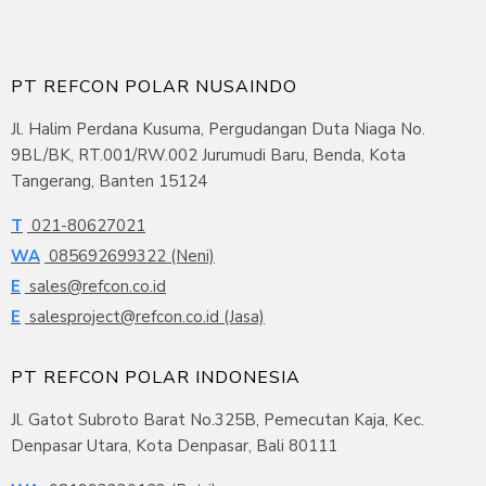
PT REFCON POLAR NUSAINDO
Jl. Halim Perdana Kusuma, Pergudangan Duta Niaga No.
9BL/BK, RT.001/RW.002 Jurumudi Baru, Benda, Kota
Tangerang, Banten 15124
T
021-80627021
WA
085692699322 (Neni)
E
sales@refcon.co.id
E
salesproject@refcon.co.id (Jasa)
PT REFCON POLAR INDONESIA
Jl. Gatot Subroto Barat No.325B, Pemecutan Kaja, Kec.
Denpasar Utara, Kota Denpasar, Bali 80111