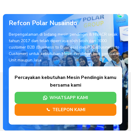
Refcon Polar Nusaindo
Berpengalaman di bidang mesin pendingin & HVACR sejak
tahun 2017 dan telah dipercaya oleh lebih dari 3000
customer B2B (Business to Business) dan B2C (Business to
Customer) untuk kebutuhan Mesin Pendingin baik penjualan
Unit maupun Jasa.
Percayakan kebutuhan Mesin Pendingin kamu
bersama kami
WHATSAPP KAMI
TELEPON KAMI