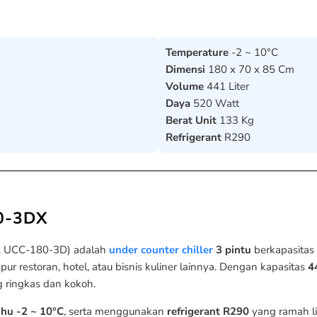
Temperature
-2 ~ 10°C
Dimensi
180 x 70 x 85 Cm
Volume
441 Liter
Daya
520 Watt
Berat Unit
133 Kg
Refrigerant
R290
80-3DX
A UCC-180-3D) adalah
under counter chiller
3 pintu
berkapasitas
 restoran, hotel, atau bisnis kuliner lainnya. Dengan kapasitas
4
 ringkas dan kokoh.
uhu -2 ~ 10°C
, serta menggunakan
refrigerant R290
yang ramah l