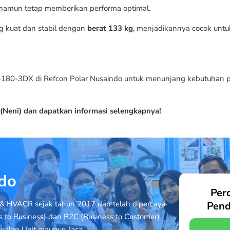
i namun tetap memberikan performa optimal.
g kuat dan stabil dengan
berat 133 kg
, menjadikannya cocok untu
80-3DX di Refcon Polar Nusaindo untuk menunjang kebutuhan pe
(Neni) dan dapatkan informasi selengkapnya!
ndo
Per
& HVACR sejak tahun 2017 dan telah dipercaya
Pend
s to Business) dan B2C (Business to Customer)
ualan Unit maupun Jasa.