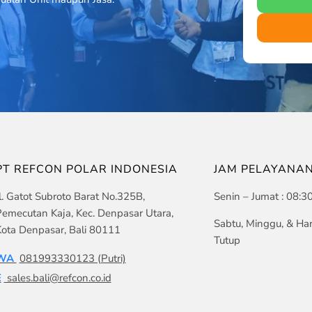
PT REFCON POLAR INDONESIA
JAM PELAYANA
l. Gatot Subroto Barat No.325B,
Senin – Jumat : 08:3
emecutan Kaja, Kec. Denpasar Utara,
Sabtu, Minggu, & Har
ota Denpasar, Bali 80111
Tutup
WA
081993330123 (Putri)
E
sales.bali@refcon.co.id