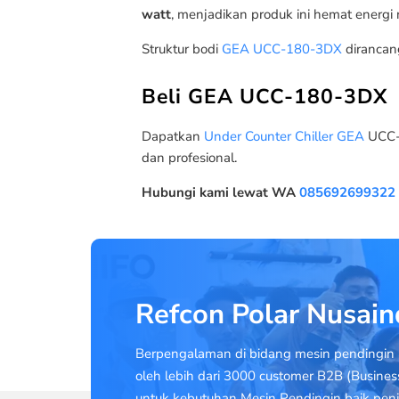
watt
, menjadikan produk ini hemat energ
Struktur bodi
GEA UCC-180-3DX
dirancan
Beli GEA UCC-180-3DX
Dapatkan
Under Counter Chiller GEA
UCC-1
dan profesional.
Hubungi kami lewat WA
085692699322
Refcon Polar Nusai
Berpengalaman di bidang mesin pendingin 
oleh lebih dari 3000 customer B2B (Busines
untuk kebutuhan Mesin Pendingin baik penj