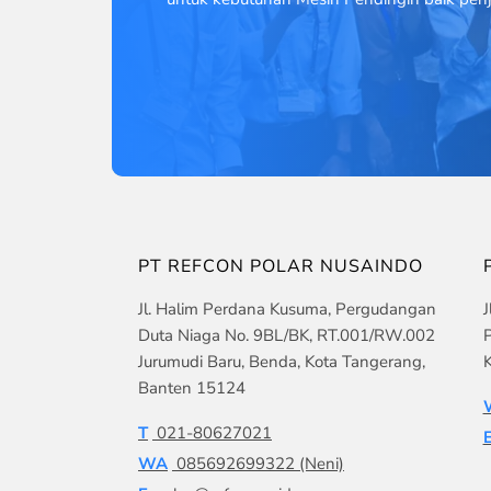
PT REFCON POLAR NUSAINDO
Jl. Halim Perdana Kusuma, Pergudangan
J
Duta Niaga No. 9BL/BK, RT.001/RW.002
P
Jurumudi Baru, Benda, Kota Tangerang,
K
Banten 15124
T
021-80627021
WA
085692699322 (Neni)