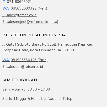
T
021-80627021
WA
085692699322 (Neni)
E
sales@refcon.co.id
E
salesproject@refcon.co.id (Jasa)
PT REFCON POLAR INDONESIA
Jl. Gatot Subroto Barat No.325B, Pemecutan Kaja, Kec.
Denpasar Utara, Kota Denpasar, Bali 80111
WA
081993330123 (Putri)
E
sales.bali@refcon.co.id
JAM PELAYANAN
Senin – Jumat : 08:30 – 17:00
Sabtu, Minggu, & Hari Libur Nasional Tutup