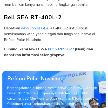
memberikan kenyamanan lebih di lingkungan sekitar.
Beli GEA RT-400L-2
Dapatkan
wine cooler GEA
RT-400L-2 untuk solusi
penyimpanan wine yang elegan dan fungsional hanya di
Refcon Polar Nusaindo.
Hubungi kami lewat WA
085692699322
(Neni) dan
dapatkan informasi selengkapnya!
Refcon Polar Nusaindo
Berpengalaman di bidang mesin pendingin & HVACR sejak
tahun 2017 dan telah dipercaya oleh lebih dari 3000
customer B2B (Business to Business) dan B2C (Business to
Customer) untuk kebutuhan Mesin Pendingin baik penjualan