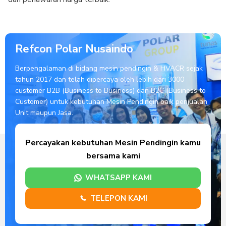
Refcon Polar Nusaindo
Berpengalaman di bidang mesin pendingin & HVACR sejak
tahun 2017 dan telah dipercaya oleh lebih dari 3000
customer B2B (Business to Business) dan B2C (Business to
Customer) untuk kebutuhan Mesin Pendingin baik penjualan
Unit maupun Jasa.
Percayakan kebutuhan Mesin Pendingin kamu
bersama kami
WHATSAPP KAMI
TELEPON KAMI