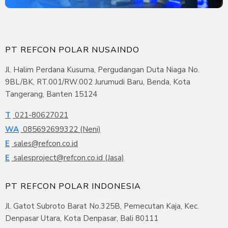
PT REFCON POLAR NUSAINDO
Jl. Halim Perdana Kusuma, Pergudangan Duta Niaga No.
9BL/BK, RT.001/RW.002 Jurumudi Baru, Benda, Kota
Tangerang, Banten 15124
T
021-80627021
WA
085692699322 (Neni)
E
sales@refcon.co.id
E
salesproject@refcon.co.id (Jasa)
PT REFCON POLAR INDONESIA
Jl. Gatot Subroto Barat No.325B, Pemecutan Kaja, Kec.
Denpasar Utara, Kota Denpasar, Bali 80111