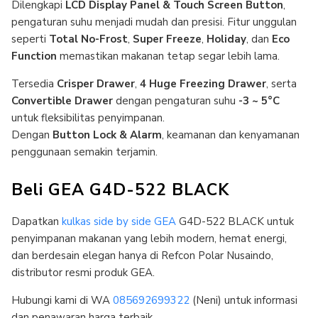
Dilengkapi
LCD Display Panel & Touch Screen Button
,
pengaturan suhu menjadi mudah dan presisi. Fitur unggulan
seperti
Total No-Frost
,
Super Freeze
,
Holiday
, dan
Eco
Function
memastikan makanan tetap segar lebih lama.
Tersedia
Crisper Drawer
,
4 Huge Freezing Drawer
, serta
Convertible Drawer
dengan pengaturan suhu
-3 ~ 5°C
untuk fleksibilitas penyimpanan.
Dengan
Button Lock & Alarm
, keamanan dan kenyamanan
penggunaan semakin terjamin.
Beli GEA G4D-522 BLACK
Dapatkan
kulkas side by side GEA
G4D-522 BLACK untuk
penyimpanan makanan yang lebih modern, hemat energi,
dan berdesain elegan hanya di Refcon Polar Nusaindo,
distributor resmi produk GEA.
Hubungi kami di WA
085692699322
(Neni) untuk informasi
dan penawaran harga terbaik.