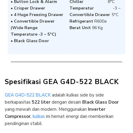
• Button Lock & Alarm
Chiller
8°C
• Crisper Drawer
Temperatur
-3 ~
• 4 Huge Freezing Drawer
Convertible Drawer
5°C
• Convertible Drawer
Refrigerant
R600a
(Wide Range
Berat Unit
96 Kg
Temperature -3 ~ 5°C)
• Black Glass Door
Spesifikasi GEA G4D-522 BLACK
GEA G4D-522 BLACK
adalah kulkas side by side
berkapasitas
522 liter
dengan desain
Black Glass Door
yang mewah dan modern. Menggunakan
Inverter
Compressor
,
kulkas
ini hemat energi dan memberikan
pendinginan stabil.