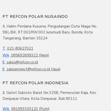
PT REFCON POLAR NUSAINDO
Jl. Halim Perdana Kusuma, Pergudangan Duta Niaga No.
9BL/BK, RT.001/RW.002 Jurumudi Baru, Benda, Kota
Tangerang, Banten 15124
T
021-80627021
WA
085692699322 (Neni)
E
sales@refcon.co.id
E
salesproject@refcon.co.id (Jasa)
PT REFCON POLAR INDONESIA
Jl. Gatot Subroto Barat No.325B, Pemecutan Kaja, Kec.
Denpasar Utara, Kota Denpasar, Bali 80111
WA
081993330123 (Putri)