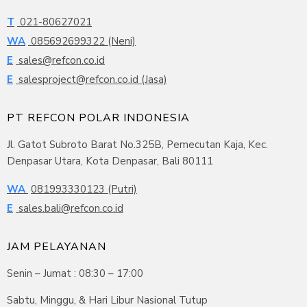
T
021-80627021
WA
085692699322 (Neni)
E
sales@refcon.co.id
E
salesproject@refcon.co.id (Jasa)
PT REFCON POLAR INDONESIA
Jl. Gatot Subroto Barat No.325B, Pemecutan Kaja, Kec.
Denpasar Utara, Kota Denpasar, Bali 80111
WA
081993330123 (Putri)
E
sales.bali@refcon.co.id
JAM PELAYANAN
Senin – Jumat : 08:30 – 17:00
Sabtu, Minggu, & Hari Libur Nasional Tutup