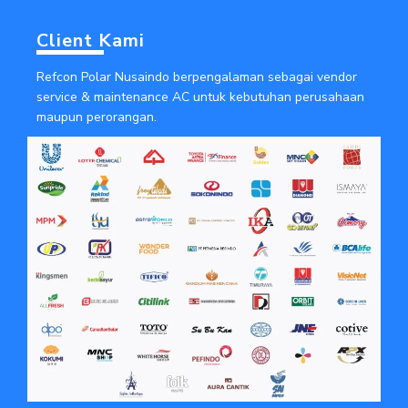
Client Kami
Refcon Polar Nusaindo berpengalaman sebagai vendor
service & maintenance AC untuk kebutuhan perusahaan
maupun perorangan.