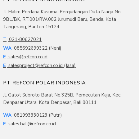
Jl. Halim Perdana Kusuma, Pergudangan Duta Niaga No.
9BL/BK, RT.001/RW.002 Jurumudi Baru, Benda, Kota
Tangerang, Banten 15124
T
021-80627021
WA
085692699322 (Neni)
E
sales@refcon.co.id
E
salesproject@refcon.co.id (Jasa)
PT REFCON POLAR INDONESIA
Jl. Gatot Subroto Barat No.325B, Pemecutan Kaja, Kec.
Denpasar Utara, Kota Denpasar, Bali 80111
WA
081993330123 (Putri)
E
sales.bali@refcon.co.id