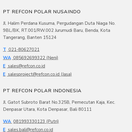
PT REFCON POLAR NUSAINDO
Jl. Halim Perdana Kusuma, Pergudangan Duta Niaga No.
9BL/BK, RT.001/RW.002 Jurumudi Baru, Benda, Kota
Tangerang, Banten 15124
T
021-80627021
WA
085692699322 (Neni)
E
sales@refcon.co.id
E
salesproject@refcon.co.id (Jasa)
PT REFCON POLAR INDONESIA
Jl. Gatot Subroto Barat No.325B, Pemecutan Kaja, Kec.
Denpasar Utara, Kota Denpasar, Bali 80111
WA
081993330123 (Putri)
E
sales.bali@refcon.co.id